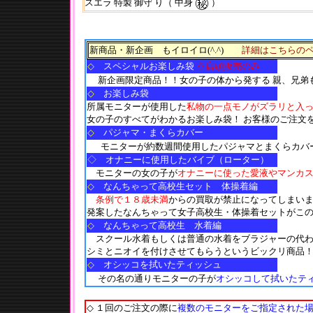
スエラ 特製 御守 り（ 中身
）
新商品・新企画 もイロイロ(^.^)
詳細はこちらの
◇
スペシャルお楽しみ袋
※店頭販売のみ
新企画限定商品！！女の子の体から発する 親、兄弟
◇
お楽しみ袋
所属モニターが使用した
私物の一点モノがズラリと入
女の子のすべてがわかるお楽しみ袋！ お客様のご注文
◇
パジャマ・まくらカバー
モニターが約数週間使用したパジャマとまくらカバ
◇
オナニーに使用したバイブ（ローター）
モニターの女の子が
オナニーに使った愛液やマンカ
◇
なんちゃって高校生セット 体操着編
条例で１８歳未満
からの買取が禁止になってしまい
発案したなんちゃって女子高校生・体操着セットがこの
◇
なんちゃって高校生 水着編
スクール水着もしくは普通の水着をブラジャーの代
シミとニオイを付けさせてもらうというビックリ商品
◇
オシッコを拭いたティッシュ
その名の通りモニターの子が
オシッコして拭いたテ
◇
１回のご注文の際に
複数のモニターをご指定された