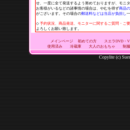
せ、一度に全て発送するよう努めておりますが、モニ
お客様がいるなどの諸事情の場合は、やむを得ず
商品
がございます。その場合の
郵送料などは当店が負担し
◇
予約状況、商品発送、モニターに関するご質問・ご
よろしくお願い致します。
メインページ
初めての方
スエラDVD・VI
使用済み
冷蔵庫
大人のおもちゃ
制
Copylite (c) Suer