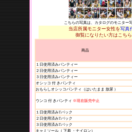
こちらの写真は、カタログのモニター
当店所属モニター女性を
写真
御覧になりたい方はこちら
商品
１日使用済みパンティー
２日使用済みパンティー
３日
使用済みパンティー
オシッコ 付 きパンティ
おもらしオシッコパンティ（はいたまま 放尿 ）
ウンコ 付 きパンティ
※現在販売中止
１日使用済みTバック
２日使用済みTバック
３日使用済みTバック
キャミソール（ 下着 ・ナイロン）