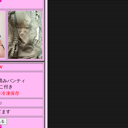
W
済みパンティ
こ付き
冷凍保存
)
てます