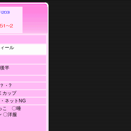
ィール
後半
？・?
Ｅカップ
・ネットNG
しっこ 〇唾
 〇洋服