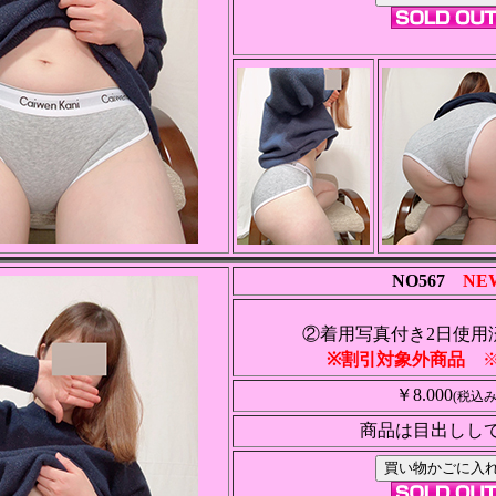
NO567
NE
②着用写真付き2日使用
※割引対象外商品
※
￥8.000
(税込み
商品は目出しし