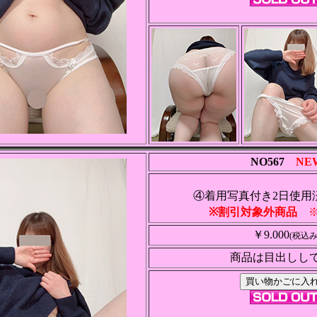
NO567
NE
④着用写真付き2日使用
※割引対象外商品
※
￥9.000
(税込み
商品は目出しし