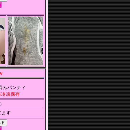
W
済みパンティ
冷凍保存
)
てます