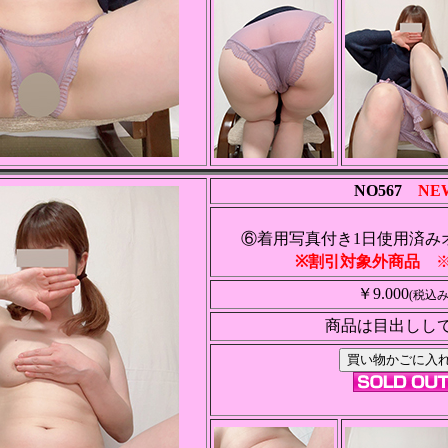
NO567
NE
⑥着用写真付き1日使用済み
※割引対象外商品
※
￥9.000
(税込み
商品は目出しし