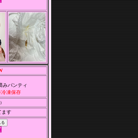
W
済みパンティ
冷凍保存
)
てます