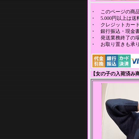
・ このページの商
・ 5.000円以上は
・ クレジットカー
・ 銀行振込・現金
・ 発送業務終了の
・ お取り置きも承りま
【女の子の入荷済み