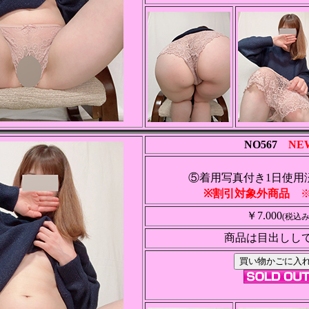
NO567
NE
⑤着用写真付き1日使用
※割引対象外商品
※
￥7.000
(税込み
商品は目出しし