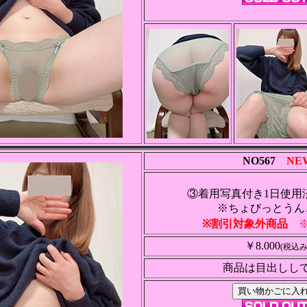
NO567
NE
③着用写真付き1日使用
※ちょびっとうん
※割引対象外商品
※
￥8.000
(税込み
商品は目出しし