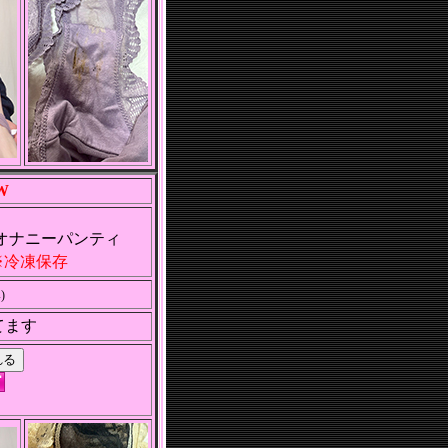
W
オナニーパンティ
冷凍保存
)
てます