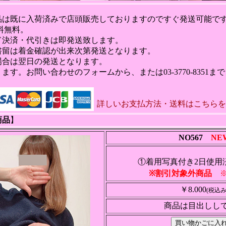
品は既に入荷済みで店頭販売しておりますのですぐ発送可能で
送料無料。
ド決済・代引きは即発送致します。
書留は着金確認が出来次第発送となります。
場合は翌日の発送となります。
す。お問い合わせのフォームから、または03-3770-8351ま
詳しいお支払方法・送料はこちらを
商品
】
NO567
NE
①着用写真付き2日使用
※割引対象外商品
※
￥8.000
(税込み
商品は目出しし