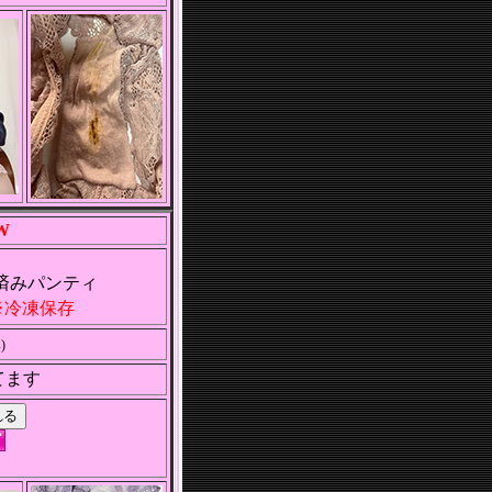
W
済みパンティ
冷凍保存
)
てます